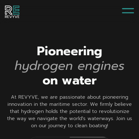
P
i
o
n
e
e
r
i
n
g
h
y
d
r
o
g
e
n
e
n
g
i
n
e
s
o
n
w
a
t
e
r
A
t
R
E
V
Y
V
E
,
w
e
a
r
e
p
a
s
s
i
o
n
a
t
e
a
b
o
u
t
p
i
o
n
e
e
r
i
n
g
i
n
n
o
v
a
t
i
o
n
i
n
t
h
e
m
a
r
i
t
i
m
e
s
e
c
t
o
r
.
W
e
f
i
r
m
l
y
b
e
l
i
e
v
e
t
h
a
t
h
y
d
r
o
g
e
n
h
o
l
d
s
t
h
e
p
o
t
e
n
t
i
a
l
t
o
r
e
v
o
l
u
t
i
o
n
i
z
e
t
h
e
w
a
y
w
e
n
a
v
i
g
a
t
e
t
h
e
w
o
r
l
d
'
s
w
a
t
e
r
w
a
y
s
.
J
o
i
n
u
s
o
n
o
u
r
j
o
u
r
n
e
y
t
o
c
l
e
a
n
b
o
a
t
i
n
g
!